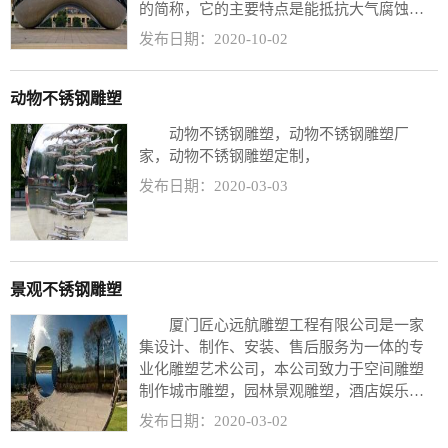
的简称，它的主要特点是能抵抗大气腐蚀，
具有很好的成型性、相容性和强韧性等特
发布日期：2020-10-02
点，被广泛应用在工业、建筑、生活用品以
及装饰等行业。其特点有着接近镜面的光亮
度，硬朗的触摸感，符合时代环境的审美，
动物不锈钢雕塑
又被不锈钢雕塑厂家作为新材料运用于雕塑
动物不锈钢雕塑，动物不锈钢雕塑厂
创作中。
家，动物不锈钢雕塑定制，
发布日期：2020-03-03
景观不锈钢雕塑
厦门匠心远航雕塑工程有限公司是一家
集设计、制作、安装、售后服务为一体的专
业化雕塑艺术公司，本公司致力于空间雕塑
制作城市雕塑，园林景观雕塑，酒店娱乐场
所雕塑、艺术摆件、校园主题雕塑、文化墙
发布日期：2020-03-02
浮雕等，主要产品有：铸铜/锻铜雕塑、玻璃