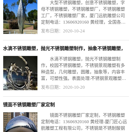
大型不锈钢雕塑，创意不锈钢雕塑，字
母不锈钢雕塑，不锈钢雕塑厂，不锈钢雕塑
工厂，不锈钢雕塑厂家，厦门远航雕塑公司
定制电话：13606920160 黄经理，全国各地
发货支持货到付清款项，专业物流配合，我
发布日期：2020-10-24
们一直秉持“产品的质量就是企业的脸面”给
客户无忧的售后。大型字母创意不锈钢雕
塑，
水滴不锈钢雕塑，抛光不锈钢雕塑制作，抽象不锈钢雕塑，
水滴不锈钢雕塑，抛光不锈钢雕塑制
作，校园不锈钢雕塑，不锈钢景观雕塑有多
种造型，几何雕塑，圆雕，抽象等，内容丰
富，可塑性强。表面处理:不锈钢景观雕塑本
身的颜色银白色，具有光泽。也可根据需求
发布日期：2020-10-20
为雕塑上不同的颜色，一般为汽车漆。 用途:
本产品适于公园、植物园、花园、住宅区、
广场、商场、酒店、宾馆、会馆等室外、内
镜面不锈钢雕塑厂家定制
场所。不锈钢景观材质优点:不易生锈，易清
镜面不锈钢雕塑厂家定制，不锈钢雕塑
洁，且抗风能力强，经久耐用，成为现代城
定制电话：13606920160 黄经理-厦门匠心远
市雕塑的主流。
航雕塑工程有限公司，不锈钢是不锈耐酸钢