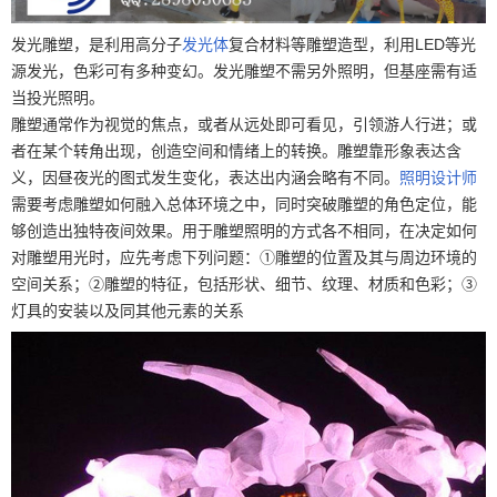
发光雕塑，是利用高分子
发光体
复合材料等雕塑造型，利用LED等光
源发光，色彩可有多种变幻。发光雕塑不需另外照明，但基座需有适
当投光照明。
雕塑通常作为视觉的焦点，或者从远处即可看见，引领游人行进；或
者在某个转角出现，创造空间和情绪上的转换。雕塑靠形象表达含
义，因昼夜光的图式发生变化，表达出内涵会略有不同。
照明设计师
需要考虑雕塑如何融入总体环境之中，同时突破雕塑的角色定位，能
够创造出独特夜间效果。用于雕塑照明的方式各不相同，在决定如何
对雕塑用光时，应先考虑下列问题：①雕塑的位置及其与周边环境的
空间关系；②雕塑的特征，包括形状、细节、纹理、材质和色彩；③
灯具的安装以及同其他元素的关系