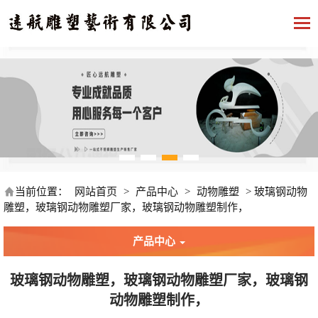
当前位置：
网站首页
>
产品中心
>
动物雕塑
>
玻璃钢动物
雕塑，玻璃钢动物雕塑厂家，玻璃钢动物雕塑制作，
产品中心
玻璃钢动物雕塑，玻璃钢动物雕塑厂家，玻璃钢
动物雕塑制作，