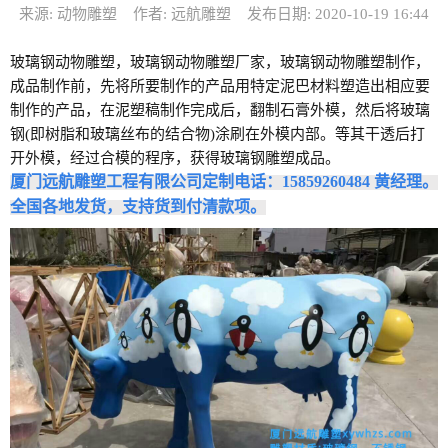
来源: 动物雕塑
作者: 远航雕塑
发布日期: 2020-10-19 16:44
玻璃钢动物雕塑，玻璃钢动物雕塑厂家，玻璃钢动物雕塑制作，
成品制作前，先将所要制作的产品用特定泥巴材料塑造出相应要
制作的产品，在泥塑稿制作完成后，翻制石膏外模，然后将玻璃
钢(即树脂和玻璃丝布的结合物)涂刷在外模内部。等其干透后打
开外模，经过合模的程序，获得玻璃钢雕塑成品。
厦门远航雕塑工程有限公司定制电话：15859260484 黄经理。
全国各地发货，支持
货到付清款项。