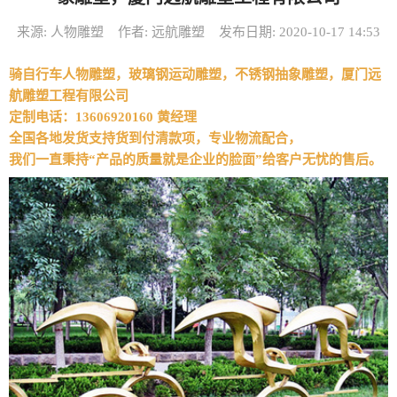
来源: 人物雕塑
作者: 远航雕塑
发布日期: 2020-10-17 14:53
骑自行车人物雕塑，玻璃钢运动雕塑，不锈钢抽象雕塑，厦门远
航雕塑工程有限公司
定制电话：13606920160 黄经理
全国各地发货支持货到付清款项，专业物流配合，
我们一直秉持“产品的质量就是企业的脸面”给客户无忧的售后。