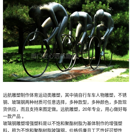
远航雕塑制作体育运动类雕塑，其中骑自行车车人物雕塑，不锈
钢、玻璃钢两种材质可任意选择，多种款型，多种颜色，多款现
货供应，而且支持来图定做。远航雕塑，20年专业，用心做好每
一款产品 。
玻璃钢雕塑增强塑料是以不饱和聚酯树脂为基体制作的增强塑
料，称为不饱和聚酯树脂玻璃钢，价格低廉且工艺性好可塑性